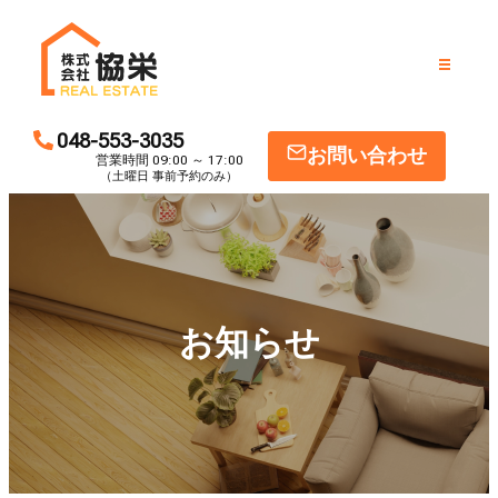
内
容
を
ス
物件一覧
キ
048-553-3035
お問い合わせ
営業時間 09:00 ～ 17:00
ッ
物件を売りたい
（土曜日 事前予約のみ）
プ
物件を貸したい
お知らせ
お知らせ
会社案内